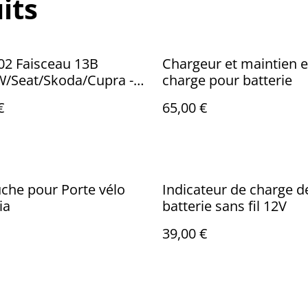
its
02 Faisceau 13B
Chargeur et maintien 
W/Seat/Skoda/Cupra -
charge pour batterie
es pré-équipés ou non
€
65,00 €
che pour Porte vélo
Indicateur de charge d
ia
batterie sans fil 12V
39,00 €