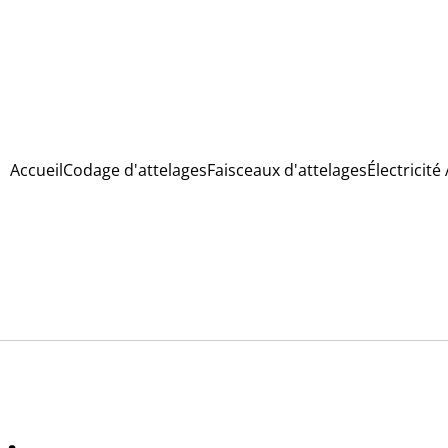
Accueil
Codage d'attelages
Faisceaux d'attelages
Électricité